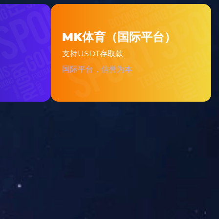
现，更在于他为朝鲜族乃
早期生活与启蒙、职业生
们可以更全面地了解这位
展现出了过人的天赋。在
是他人生中最为重要的启
的表现获得了教练的青
科学化的指导，这使得他