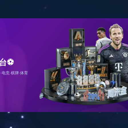
首页
解读U8国际
体育热点
体育明
足球明星崔的传奇故