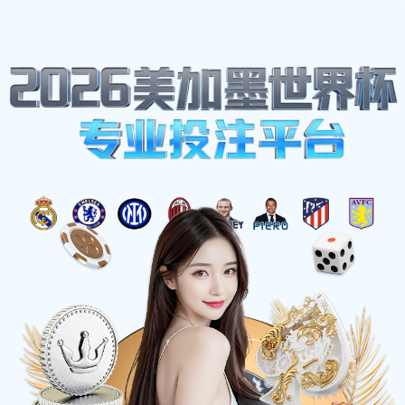
体育热点
深圳乒乓球队联赛表现分析
技术水平与战术运用的深度
探讨
2025-12-15 12:30:25
本文将对深圳乒乓球队在联赛中的表现进行深入分析，着
重探讨其技术水平与战术运用方面的特点。首先，文章将