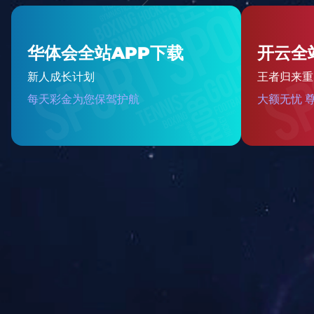
球潮流
2025-12-16 14:15:12
随着全球足球运动的不
仅在技术和战术上展现
从四个方面深入探讨新
塑造，以及社会文化影
为未来的发展指明方向
1、技术
新一代欧洲足球明星在
极高的身体素质和敏捷
最佳传球路线，从而创
其次，他们在个人技能上
能力使得防守方难以预
位置进行比赛，比如后