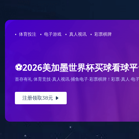
体育热点
新一代