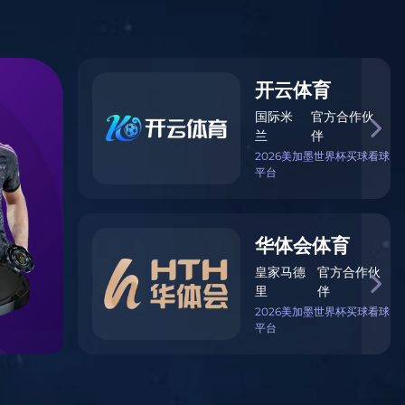
星
公司服务
加入U8国际官网
领未来足